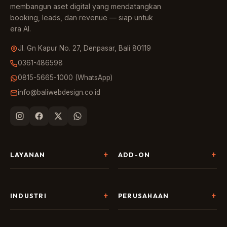
membangun aset digital yang mendatangkan
booking, leads, dan revenue — siap untuk
era AI.
Jl. Gn Kapur No. 27, Denpasar, Bali 80119
0361-486598
0815-5665-1000 (WhatsApp)
info@baliwebdesign.co.id
LAYANAN
ADD-ON
Pembuatan Website
Landing Page & CRO
SEO & AI Search
Chatbot & Live Chat
INDUSTRI
PERUSAHAAN
Digital Marketing
Social Media
Hospitality
Tentang Kami