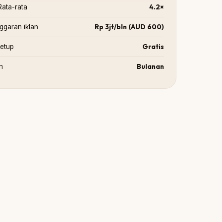
4.2×
ata-rata
Rp 3jt/bln (AUD 600)
ggaran iklan
Gratis
setup
Bulanan
n