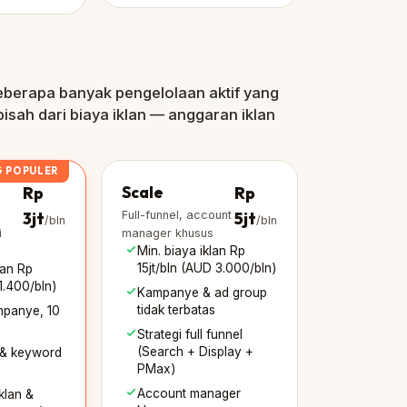
eberapa banyak pengelolaan aktif yang
sah dari biaya iklan — anggaran iklan
G POPULER
Rp
Scale
Rp
3jt
Full-funnel, account
5jt
/bln
/bln
i
manager khusus
Min. biaya iklan Rp
15jt/bln (AUD 3.000/bln)
lan Rp
1.400/bln)
Kampanye & ad group
tidak terbatas
mpanye, 10
Strategi full funnel
(Search + Display +
 & keyword
PMax)
Account manager
iklan &