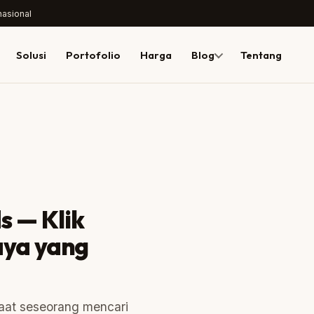
nasional
Solusi
Portofolio
Harga
Blog
Tentang
 — Klik
baliwebdesign.co.id
Ad
aya yang
competitor.com › jasa-web
G
 saat seseorang mencari