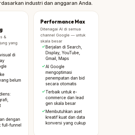
dasarkan industri dan anggaran Anda.
Performance Max
g
Ditenagai AI di semua
channel Google — untuk
ss &
skala besar
jung yang
Berjalan di Search,
Display, YouTube,
visual di
Gmail, Maps
lay
gle
AI Google
mengoptimasi
 ke
penempatan dan bid
yang belum
secara otomatis
Terbaik untuk e-
diens:
commerce dan lead
rafi,
gen skala besar
t
Membutuhkan aset
f
kreatif kuat dan data
kan dengan
konversi yang cukup
 full-funnel