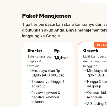
Paket Manajemen
Tiga tier berdasarkan skala kampanye dan s
dibutuhkan akun Anda. Biaya manajemen terpi
langsung ke Google.
PALIN
Starter
Rp
Growth
Satu kampanye,
1,5jt
Multi-kampanye
/bln
ringkas &
dengan optimas
terfokus
mingguan
Min. biaya iklan Rp
Min. biaya ik
3jt/bln (AUD 600/bln)
7jt/bln (AUD 
1 kampanye, hingga 3
Hingga 3 ka
ad group
ad group
Review keyword &
Optimasi bid
negative keyword
mingguan
bulanan
A/B testing (