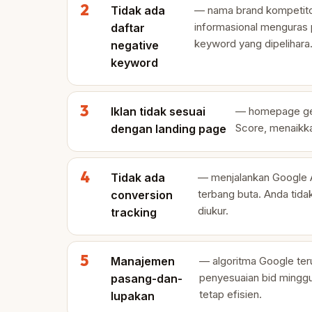
Tidak ada
— nama brand kompetitor,
informasional menguras p
daftar
keyword yang dipelihara
negative
keyword
Iklan tidak sesuai
— homepage gen
Score, menaikka
dengan landing page
Tidak ada
— menjalankan Google A
terbang buta. Anda tida
conversion
diukur.
tracking
Manajemen
— algoritma Google t
penyesuaian bid minggua
pasang-dan-
tetap efisien.
lupakan