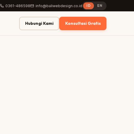
0361-486598
info@baliwebdesign.co.id
ID
EN
Hubungi Kami
Konsultasi Gratis