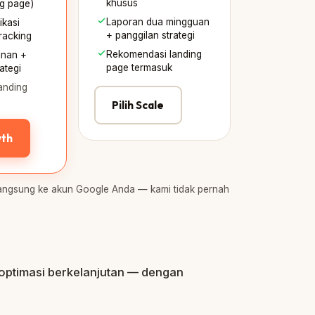
khusus
ng page)
Laporan dua mingguan
ikasi
+ panggilan strategi
racking
Rekomendasi landing
anan +
page termasuk
ategi
anding
Pilih Scale
wth
n langsung ke akun Google Anda — kami tidak pernah
optimasi berkelanjutan — dengan