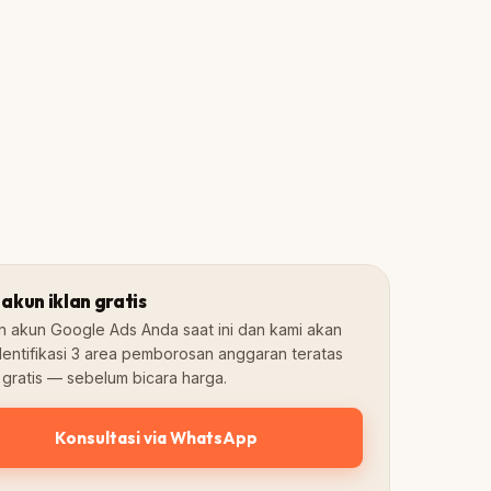
4.2×
4.8★
ROAS Rata-rata
Google Rating
 akun iklan gratis
n akun Google Ads Anda saat ini dan kami akan
entifikasi 3 area pemborosan anggaran teratas
 gratis — sebelum bicara harga.
Konsultasi via WhatsApp