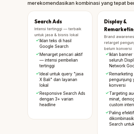
merekomendasikan kombinasi yang tepat ber
Search Ads
Display &
Remarketin
Intensi tertinggi — terbaik
untuk jasa & bisnis lokal
Brand awarene
Iklan teks di hasil
retarget pengun
Google Search
belum konversi
Menarget pencari aktif
Iklan banner 
— intensi pembelian
seluruh Disp
tertinggi
Network Goo
Ideal untuk query "jasa
Remarketing
X Bali" dan layanan
pengunjung 
lokal
konversi
Responsive Search Ads
Targeting au
dengan 3+ varian
minat, demog
headline
custom inten
Paling efekti
dikombinasi
Search untuk