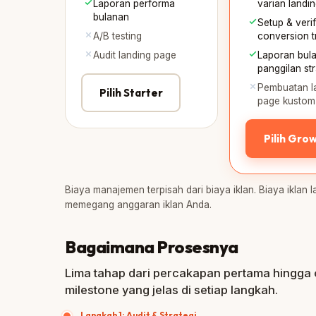
Laporan performa
varian landi
bulanan
Setup & verif
A/B testing
conversion t
Audit landing page
Laporan bul
panggilan str
Pembuatan l
Pilih Starter
page kustom
Pilih Gro
Biaya manajemen terpisah dari biaya iklan. Biaya ikla
memegang anggaran iklan Anda.
Bagaimana Prosesnya
Lima tahap dari percakapan pertama hingga 
milestone yang jelas di setiap langkah.
Langkah 1: Audit & Strategi