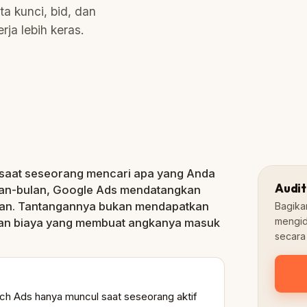
ta kunci, bid, dan
ja lebih keras.
otherbiz.co.id › website
G
100+
Kampanye
 saat seseorang mencari apa yang Anda
Audit
lan-bulan, Google Ads mendatangkan
rkan. Tantangannya bukan mendapatkan
Bagika
mengid
ngan biaya yang membuat angkanya masuk
secara
rch Ads hanya muncul saat seseorang aktif