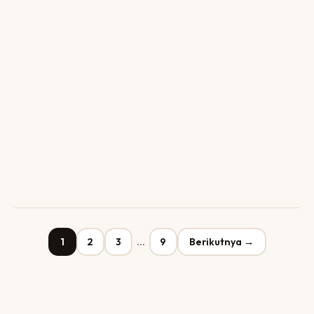
1
2
3
…
9
Berikutnya →