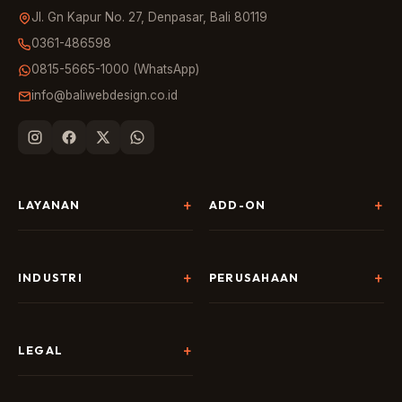
Jl. Gn Kapur No. 27, Denpasar, Bali 80119
0361-486598
0815-5665-1000 (WhatsApp)
info@baliwebdesign.co.id
LAYANAN
ADD-ON
Pembuatan Website
Landing Page & CRO
SEO & AI Search
Chatbot & Live Chat
INDUSTRI
PERUSAHAAN
Digital Marketing
Social Media
Hospitality
Tentang Kami
AI & Automation
Google Business
Tour & Travel
Portofolio
LEGAL
Branding & Desain
Copywriting
F&B
Harga
Kebijakan Privasi
Semua Add-on