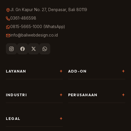
Jl. Gn Kapur No. 27, Denpasar, Bali 80119
0361-486598
0815-5665-1000 (WhatsApp)
info@baliwebdesign.co.id
LAYANAN
ADD-ON
Pembuatan Website
Landing Page & CRO
SEO & AI Search
Chatbot & Live Chat
INDUSTRI
PERUSAHAAN
Digital Marketing
Social Media
Hospitality
Tentang Kami
AI & Automation
Google Business
Tour & Travel
Portofolio
LEGAL
Branding & Desain
Copywriting
F&B
Harga
Kebijakan Privasi