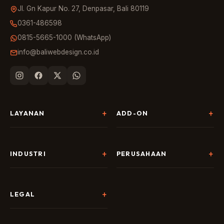
Jl. Gn Kapur No. 27, Denpasar, Bali 80119
0361-486598
0815-5665-1000 (WhatsApp)
info@baliwebdesign.co.id
LAYANAN
ADD-ON
Pembuatan Website
Landing Page & CRO
SEO & AI Search
Chatbot & Live Chat
INDUSTRI
PERUSAHAAN
Digital Marketing
Social Media
Hospitality
Tentang Kami
AI & Automation
Google Business
Tour & Travel
Portofolio
LEGAL
Branding & Desain
Copywriting
F&B
Harga
Kebijakan Privasi
Semua Add-on