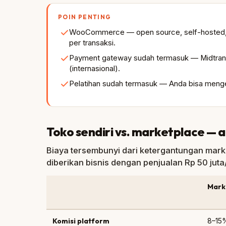
POIN PENTING
WooCommerce — open source, self-hosted, t
per transaksi.
Payment gateway sudah termasuk — Midtrans /
(internasional).
Pelatihan sudah termasuk — Anda bisa mengel
Toko sendiri vs. marketplace —
Biaya tersembunyi dari ketergantungan marke
diberikan bisnis dengan penjualan Rp 50 juta
Mark
Komisi platform
8–15%