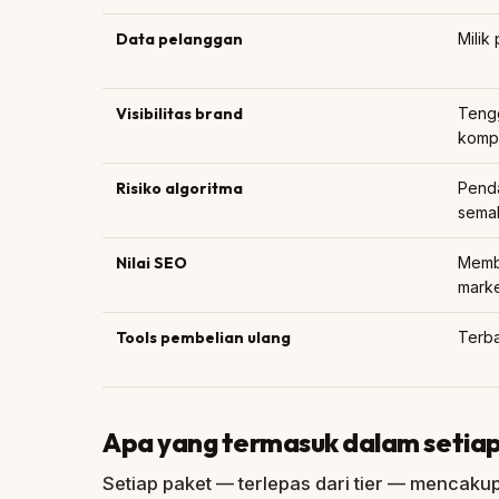
Data pelanggan
Milik
Visibilitas brand
Tengg
kompe
Risiko algoritma
Penda
sema
Nilai SEO
Memb
mark
Tools pembelian ulang
Terba
Apa yang termasuk dalam setia
Setiap paket — terlepas dari tier — mencakup