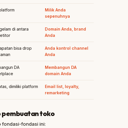
 platform
Milik Anda
sepenuhnya
elam di antara
Domain Anda, brand
titor
Anda
patan bisa drop
Anda kontrol channel
laman
Anda
angun DA
Membangun DA
etplace
domain Anda
tas, dimiliki platform
Email list, loyalty,
remarketing
p pembuatan toko
 fondasi-fondasi ini: