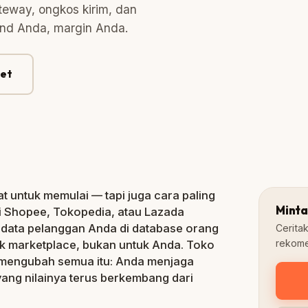
teway, ongkos kirim, dan
and Anda, margin Anda.
🛒 Pesanan baru #1042
ket
Lunas · Baru saja
0%
Biaya platform
t untuk memulai — tapi juga cara paling
Minta
i Shopee, Tokopedia, atau Lazada
 data pelanggan Anda di database orang
Cerita
rekome
k marketplace, bukan untuk Anda. Toko
engubah semua itu: Anda menjaga
ang nilainya terus berkembang dari