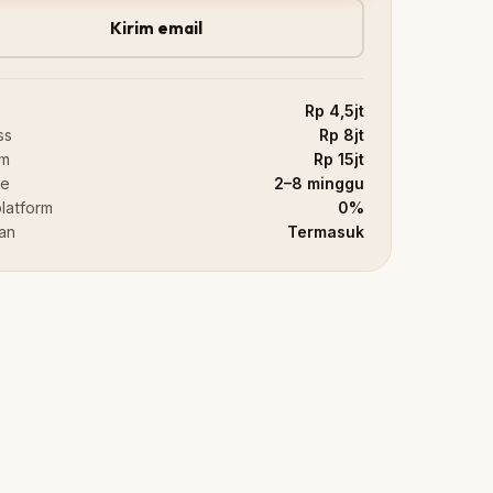
Kirim email
Rp 4,5jt
ss
Rp 8jt
um
Rp 15jt
ne
2–8 minggu
platform
0%
han
Termasuk