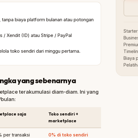
anpa biaya platform bulanan atau potongan
Starter
 Xendit (ID) atau Stripe / PayPal
Busine
Premi
ola toko sendiri dari minggu pertama.
Timeli
Biaya 
Pelati
 angka yang sebenarnya
tplace terakumulasi diam-diam. Ini yang
/bulan:
etplace saja
Toko sendiri +
marketplace
 per transaksi
0% di toko sendiri