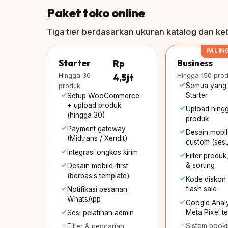
Paket toko online
Tiga tier berdasarkan ukuran katalog dan keb
PALIN
Starter
Rp
Business
Hingga 30
4,5jt
Hingga 150 pro
Semua yang 
produk
Starter
Setup WooCommerce
+ upload produk
Upload hing
(hingga 30)
produk
Payment gateway
Desain mobile
(Midtrans / Xendit)
custom (sesu
Integrasi ongkos kirim
Filter produk
& sorting
Desain mobile-first
(berbasis template)
Kode diskon 
flash sale
Notifikasi pesanan
WhatsApp
Google Analy
Meta Pixel t
Sesi pelatihan admin
Sistem booki
Filter & pencarian