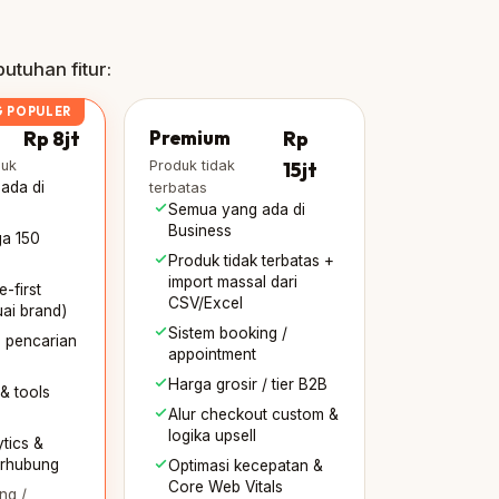
utuhan fitur:
G POPULER
Rp 8jt
Premium
Rp
duk
Produk tidak
15jt
ada di
terbatas
Semua yang ada di
Business
ga 150
Produk tidak terbatas +
import massal dari
-first
CSV/Excel
ai brand)
Sistem booking /
, pencarian
appointment
Harga grosir / tier B2B
& tools
Alur checkout custom &
logika upsell
tics &
erhubung
Optimasi kecepatan &
Core Web Vitals
ng /