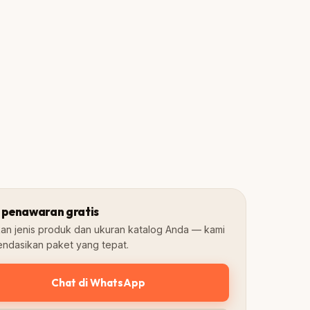
Rp 742.000
2–5 mgg
4.8★
Siap berjualan
Google
 penawaran gratis
kan jenis produk dan ukuran katalog Anda — kami
ndasikan paket yang tepat.
Chat di WhatsApp