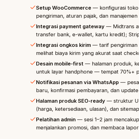
Setup WooCommerce
— konfigurasi toko 
pengiriman, aturan pajak, dan manajemen i
Integrasi payment gateway
— Midtrans at
transfer bank, e-wallet, kartu kredit); Str
Integrasi ongkos kirim
— tarif pengiriman 
melihat biaya kirim yang akurat saat check
Desain mobile-first
— halaman produk, ke
untuk layar handphone — tempat 70%+ pem
Notifikasi pesanan via WhatsApp
— pesan
baru, konfirmasi pembayaran, dan update
Halaman produk SEO-ready
— struktur U
(harga, ketersediaan, ulasan), dan sitemap
Pelatihan admin
— sesi 1–2 jam mencaku
menjalankan promosi, dan membaca lapor