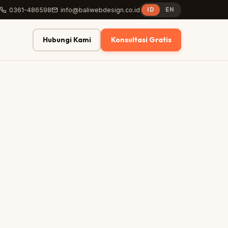
0361-486598
info@baliwebdesign.co.id
ID
EN
Hubungi Kami
Konsultasi Gratis
yourstore.com/shop