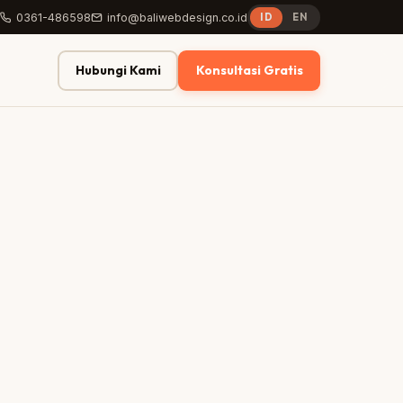
0361-486598
info@baliwebdesign.co.id
ID
EN
Hubungi Kami
Konsultasi Gratis
● Live
ROAS
CPC
3.8×
Rp890
↑ 24%
↓ 12%