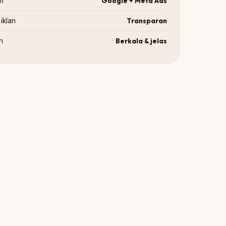
Google + Meta Ads
rm
Transparan
iklan
Berkala & jelas
n