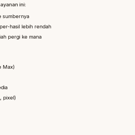
layanan ini:
ke sumbernya
per-hasil lebih rendah
iah pergi ke mana
e Max)
edia
 pixel)