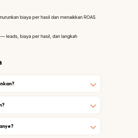
enurunkan biaya per hasil dan menaikkan ROAS.
— leads, biaya per hasil, dan langkah
n
ankan?
n?
anye?