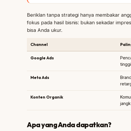
Beriklan tanpa strategi hanya membakar an
fokus pada hasil bisnis: bukan sekadar impresi
bisa Anda ukur.
Channel
Palin
Google Ads
Pencar
tinggi
Meta Ads
Brand
retar
Konten Organik
Komu
jangk
Apa yang Anda dapatkan?