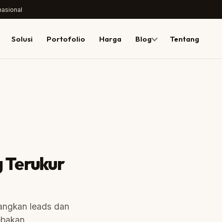
nasional
Solusi
Portofolio
Harga
Blog
Tentang
Campaign Analytics
CTR
g Terukur
4.2%
↑ 18%
LEADS PER MINGGU
angkan leads dan
ebakan.