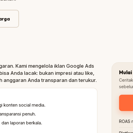
Mg1
Mg2
Harga
Kampanye aktif
Google
Search Ads
garan. Kami mengelola iklan Google Ads
Mulai 
isa Anda lacak: bukan impresi atau like,
iah anggaran Anda transparan dan terukur.
Ceritak
sebelu
i konten social media.
ransparansi penuh.
ROAS ra
 dan laporan berkala.