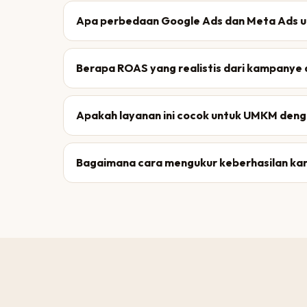
Apa perbedaan Google Ads dan Meta Ads unt
Berapa ROAS yang realistis dari kampanye 
Apakah layanan ini cocok untuk UMKM den
Bagaimana cara mengukur keberhasilan kam