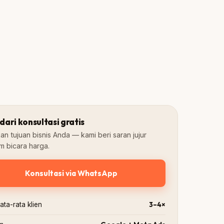
Mg3
Mg4
Mg5
Mg6
Mg7
Update real-time
Meta
Transparan
FB & IG Ads
Laporan berkala
dari konsultasi gratis
an tujuan bisnis Anda — kami beri saran jujur
m bicara harga.
Konsultasi via WhatsApp
3–4×
ta-rata klien