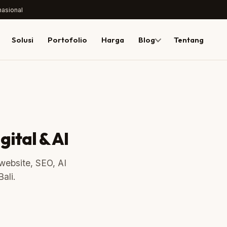
nasional
Solusi
Portofolio
Harga
Blog
Tentang
gital & AI
 website, SEO, AI
ali.