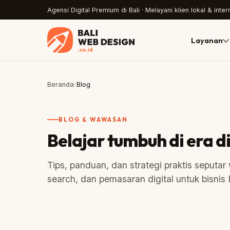
Agensi Digital Premium di Bali · Melayani klien lokal & inter
Layanan
Beranda
/
Blog
BLOG & WAWASAN
Belajar tumbuh di era di
Tips, panduan, dan strategi praktis seputar
search, dan pemasaran digital untuk bisnis B