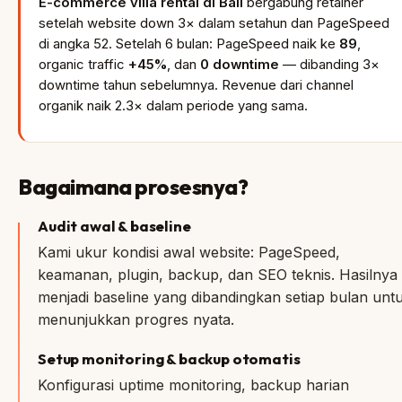
E-commerce villa rental di Bali
bergabung retainer
setelah website down 3× dalam setahun dan PageSpeed
di angka 52. Setelah 6 bulan: PageSpeed naik ke
89
,
organic traffic
+45%
, dan
0 downtime
— dibanding 3×
downtime tahun sebelumnya. Revenue dari channel
organik naik 2.3× dalam periode yang sama.
Bagaimana prosesnya?
Audit awal & baseline
Kami ukur kondisi awal website: PageSpeed,
keamanan, plugin, backup, dan SEO teknis. Hasilnya
menjadi baseline yang dibandingkan setiap bulan unt
menunjukkan progres nyata.
Setup monitoring & backup otomatis
Konfigurasi uptime monitoring, backup harian