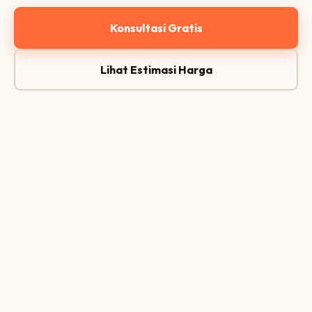
Konsultasi Gratis
Lihat Estimasi Harga
Dashboard Monitoring
● LIVE
99.9%
Uptime
94
PageSpeed
91
SEO Score
Aman
Keamanan
Terkirim ✓
Report Bulanan
99.9%
24/7
<24j
Uptime
Monitor
Respons