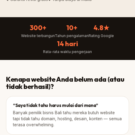
300+
10+
4.8★
Website terbangun
Tahun pengalaman
Rating Google
14 hari
Rata-rata waktu pengerjaan
Kenapa website Anda belum ada (atau
tidak berhasil)?
“Saya tidak tahu harus mulai dari mana”
Banyak pemilik bisnis Bali tahu mereka butuh website
tapi tidak tahu domain, hosting, desain, konten — semua
terasa overwhelming.