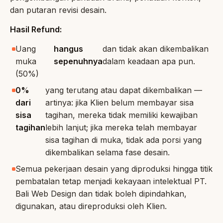
dan putaran revisi desain.
Hasil Refund:
Uang
hangus
dan tidak akan dikembalikan
muka
sepenuhnya
dalam keadaan apa pun.
(50%)
0%
yang terutang atau dapat dikembalikan —
dari
artinya: jika Klien belum membayar sisa
sisa
tagihan, mereka tidak memiliki kewajiban
tagihan
lebih lanjut; jika mereka telah membayar
sisa tagihan di muka, tidak ada porsi yang
dikembalikan selama fase desain.
Semua pekerjaan desain yang diproduksi hingga titik
pembatalan tetap menjadi kekayaan intelektual PT.
Bali Web Design dan tidak boleh dipindahkan,
digunakan, atau direproduksi oleh Klien.