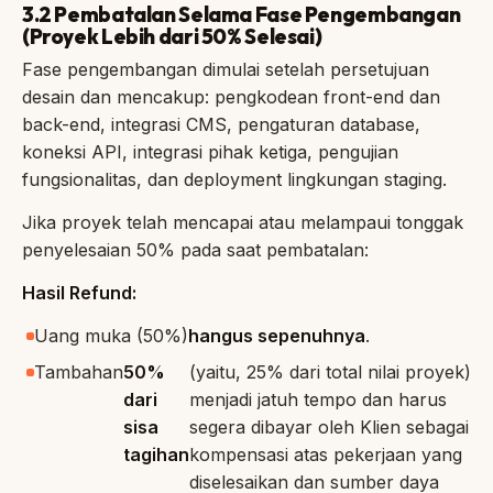
3.2 Pembatalan Selama Fase Pengembangan
(Proyek Lebih dari 50% Selesai)
Fase pengembangan dimulai setelah persetujuan
desain dan mencakup: pengkodean front-end dan
back-end, integrasi CMS, pengaturan database,
koneksi API, integrasi pihak ketiga, pengujian
fungsionalitas, dan deployment lingkungan staging.
Jika proyek telah mencapai atau melampaui tonggak
penyelesaian 50% pada saat pembatalan:
Hasil Refund:
Uang muka (50%)
hangus sepenuhnya
.
Tambahan
50%
(yaitu, 25% dari total nilai proyek)
dari
menjadi jatuh tempo dan harus
sisa
segera dibayar oleh Klien sebagai
tagihan
kompensasi atas pekerjaan yang
diselesaikan dan sumber daya