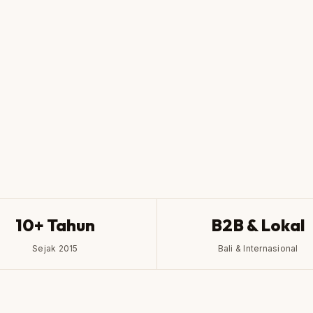
300+
10
PROYEK SELESAI
PEN
10+ Tahun
B2B & Lokal
Sejak 2015
Bali & Internasional