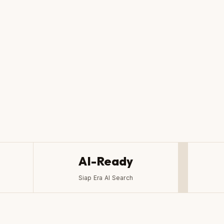
th+
4.8★
GALAMAN
RATING GOOGLE
AI-Ready
Siap Era AI Search