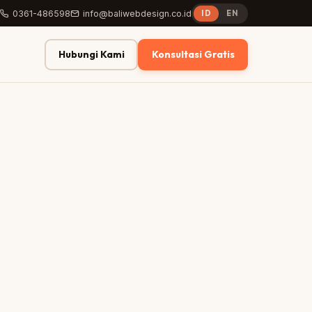
0361-486598
info@baliwebdesign.co.id
ID
EN
Hubungi Kami
Konsultasi Gratis