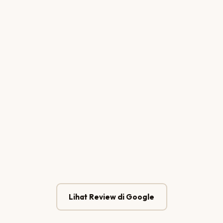
Putu Arisudana
CEO — Bali Sunrise Tour & Travel
Lihat Review di Google