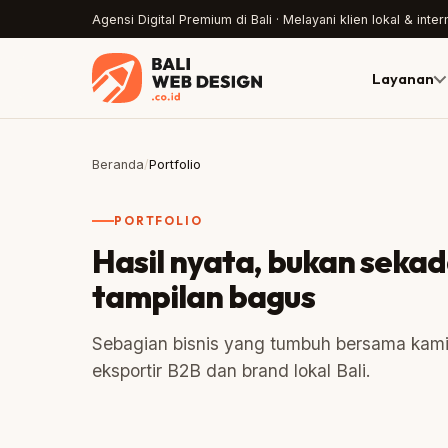
Agensi Digital Premium di Bali · Melayani klien lokal & inter
Layanan
Beranda
/
Portfolio
PORTFOLIO
Hasil nyata, bukan seka
tampilan bagus
Sebagian bisnis yang tumbuh bersama kami 
eksportir B2B dan brand lokal Bali.