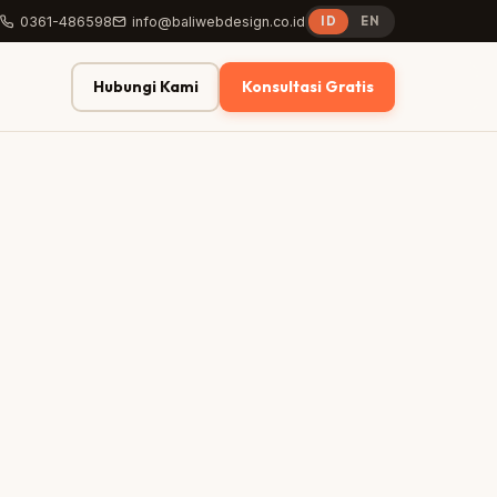
0361-486598
info@baliwebdesign.co.id
ID
EN
Hubungi Kami
Konsultasi Gratis