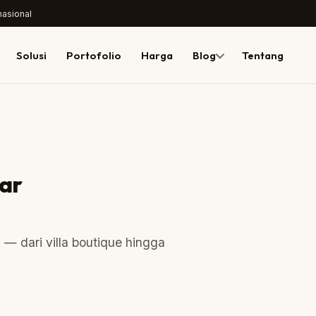
nasional
Solusi
Portofolio
Harga
Blog
Tentang
dar
— dari villa boutique hingga