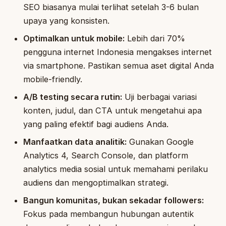
SEO biasanya mulai terlihat setelah 3-6 bulan
upaya yang konsisten.
Optimalkan untuk mobile:
Lebih dari 70%
pengguna internet Indonesia mengakses internet
via smartphone. Pastikan semua aset digital Anda
mobile-friendly.
A/B testing secara rutin:
Uji berbagai variasi
konten, judul, dan CTA untuk mengetahui apa
yang paling efektif bagi audiens Anda.
Manfaatkan data analitik:
Gunakan Google
Analytics 4, Search Console, dan platform
analytics media sosial untuk memahami perilaku
audiens dan mengoptimalkan strategi.
Bangun komunitas, bukan sekadar followers:
Fokus pada membangun hubungan autentik