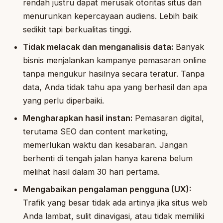
rendah justru dapat merusak otoritas situs dan
menurunkan kepercayaan audiens. Lebih baik
sedikit tapi berkualitas tinggi.
Tidak melacak dan menganalisis data:
Banyak
bisnis menjalankan kampanye pemasaran online
tanpa mengukur hasilnya secara teratur. Tanpa
data, Anda tidak tahu apa yang berhasil dan apa
yang perlu diperbaiki.
Mengharapkan hasil instan:
Pemasaran digital,
terutama SEO dan content marketing,
memerlukan waktu dan kesabaran. Jangan
berhenti di tengah jalan hanya karena belum
melihat hasil dalam 30 hari pertama.
Mengabaikan pengalaman pengguna (UX):
Trafik yang besar tidak ada artinya jika situs web
Anda lambat, sulit dinavigasi, atau tidak memiliki