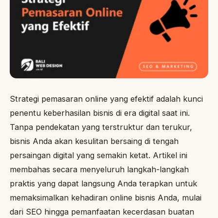
Strategi pemasaran online yang efektif adalah kunci
penentu keberhasilan bisnis di era digital saat ini.
Tanpa pendekatan yang terstruktur dan terukur,
bisnis Anda akan kesulitan bersaing di tengah
persaingan digital yang semakin ketat. Artikel ini
membahas secara menyeluruh langkah-langkah
praktis yang dapat langsung Anda terapkan untuk
memaksimalkan kehadiran online bisnis Anda, mulai
dari SEO hingga pemanfaatan kecerdasan buatan