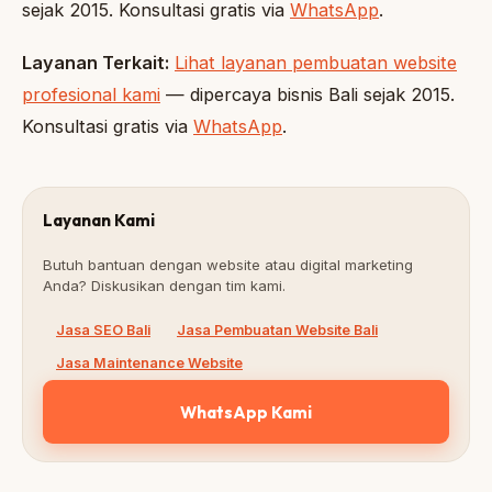
sejak 2015. Konsultasi gratis via
WhatsApp
.
Layanan Terkait:
Lihat layanan pembuatan website
profesional kami
— dipercaya bisnis Bali sejak 2015.
Konsultasi gratis via
WhatsApp
.
Layanan Kami
Butuh bantuan dengan website atau digital marketing
Anda? Diskusikan dengan tim kami.
Jasa SEO Bali
Jasa Pembuatan Website Bali
Jasa Maintenance Website
WhatsApp Kami