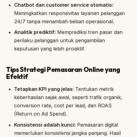
Chatbot dan customer service otomatis:
Meningkatkan responsivitas layanan pelanggan
24/7 tanpa menambah beban operasional.
Analitik prediktif:
Memprediksi tren pasar dan
perilaku pelanggan untuk pengambilan
keputusan yang lebih proaktif.
Tips Strategi Pemasaran Online yang
Efektif
Tetapkan KPI yang jelas:
Tentukan metrik
keberhasilan sejak awal, seperti trafik organik,
conversion rate, cost per lead, dan ROAS
(Return on Ad Spend).
Konsistensi adalah kunci:
Pemasaran digital
memerlukan konsistensi jangka panjang. Hasil