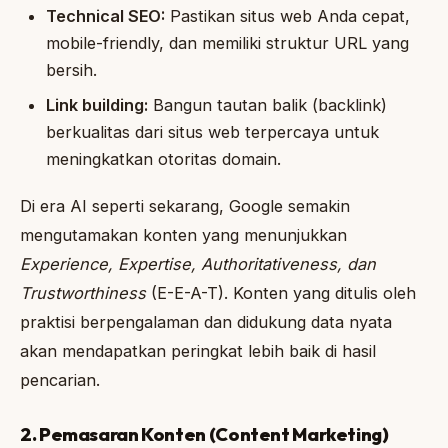
Technical SEO:
Pastikan situs web Anda cepat,
mobile-friendly, dan memiliki struktur URL yang
bersih.
Link building:
Bangun tautan balik (backlink)
berkualitas dari situs web terpercaya untuk
meningkatkan otoritas domain.
Di era AI seperti sekarang, Google semakin
mengutamakan konten yang menunjukkan
Experience, Expertise, Authoritativeness, dan
Trustworthiness
(E-E-A-T). Konten yang ditulis oleh
praktisi berpengalaman dan didukung data nyata
akan mendapatkan peringkat lebih baik di hasil
pencarian.
2. Pemasaran Konten (Content Marketing)