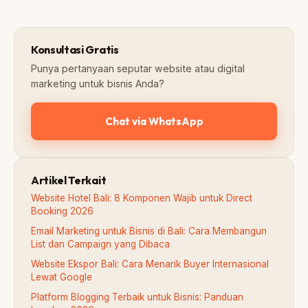
Konsultasi Gratis
Punya pertanyaan seputar website atau digital
marketing untuk bisnis Anda?
Chat via WhatsApp
Artikel Terkait
Website Hotel Bali: 8 Komponen Wajib untuk Direct
Booking 2026
Email Marketing untuk Bisnis di Bali: Cara Membangun
List dan Campaign yang Dibaca
Website Ekspor Bali: Cara Menarik Buyer Internasional
Lewat Google
Platform Blogging Terbaik untuk Bisnis: Panduan