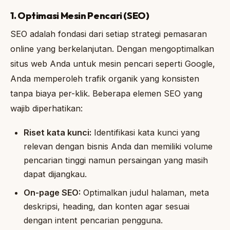
1. Optimasi Mesin Pencari (SEO)
SEO adalah fondasi dari setiap strategi pemasaran
online yang berkelanjutan. Dengan mengoptimalkan
situs web Anda untuk mesin pencari seperti Google,
Anda memperoleh trafik organik yang konsisten
tanpa biaya per-klik. Beberapa elemen SEO yang
wajib diperhatikan:
Riset kata kunci:
Identifikasi kata kunci yang
relevan dengan bisnis Anda dan memiliki volume
pencarian tinggi namun persaingan yang masih
dapat dijangkau.
On-page SEO:
Optimalkan judul halaman, meta
deskripsi, heading, dan konten agar sesuai
dengan intent pencarian pengguna.