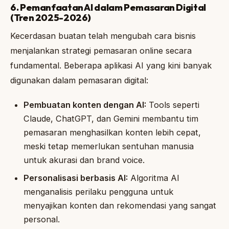
6. Pemanfaatan AI dalam Pemasaran Digital
(Tren 2025-2026)
Kecerdasan buatan telah mengubah cara bisnis
menjalankan strategi pemasaran online secara
fundamental. Beberapa aplikasi AI yang kini banyak
digunakan dalam pemasaran digital:
Pembuatan konten dengan AI:
Tools seperti
Claude, ChatGPT, dan Gemini membantu tim
pemasaran menghasilkan konten lebih cepat,
meski tetap memerlukan sentuhan manusia
untuk akurasi dan brand voice.
Personalisasi berbasis AI:
Algoritma AI
menganalisis perilaku pengguna untuk
menyajikan konten dan rekomendasi yang sangat
personal.