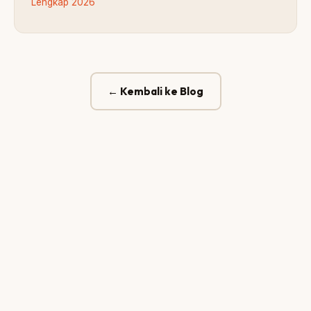
Lengkap 2026
← Kembali ke Blog