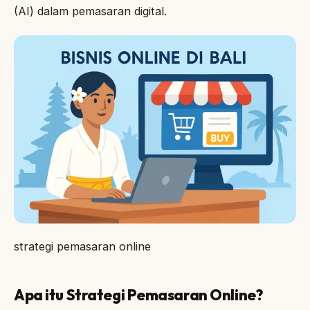
(AI) dalam pemasaran digital.
strategi pemasaran online
Apa itu Strategi Pemasaran Online?