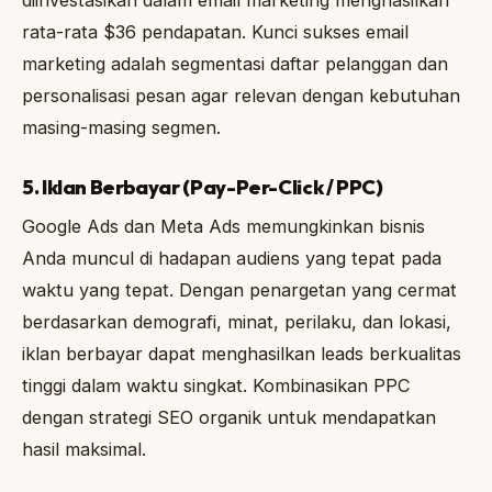
diinvestasikan dalam email marketing menghasilkan
rata-rata $36 pendapatan. Kunci sukses email
marketing adalah segmentasi daftar pelanggan dan
personalisasi pesan agar relevan dengan kebutuhan
masing-masing segmen.
5. Iklan Berbayar (Pay-Per-Click / PPC)
Google Ads dan Meta Ads memungkinkan bisnis
Anda muncul di hadapan audiens yang tepat pada
waktu yang tepat. Dengan penargetan yang cermat
berdasarkan demografi, minat, perilaku, dan lokasi,
iklan berbayar dapat menghasilkan leads berkualitas
tinggi dalam waktu singkat. Kombinasikan PPC
dengan strategi SEO organik untuk mendapatkan
hasil maksimal.