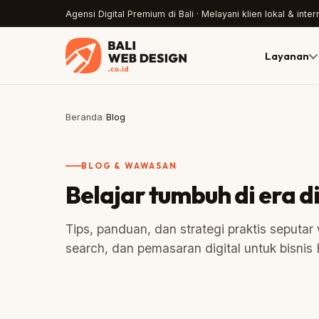
Agensi Digital Premium di Bali · Melayani klien lokal & inter
Layanan
Beranda
/
Blog
BLOG & WAWASAN
Belajar tumbuh di era di
Tips, panduan, dan strategi praktis seputar
search, dan pemasaran digital untuk bisnis B