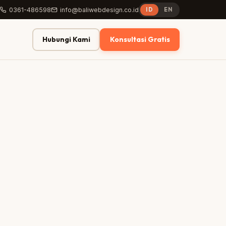
0361-486598
info@baliwebdesign.co.id
ID
EN
Hubungi Kami
Konsultasi Gratis