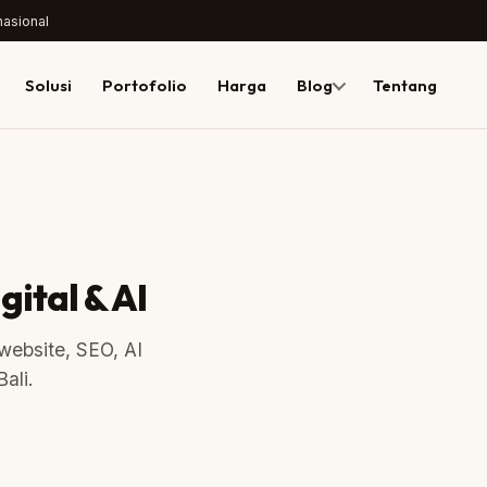
nasional
Solusi
Portofolio
Harga
Blog
Tentang
gital & AI
 website, SEO, AI
ali.