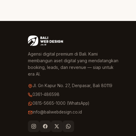
Agensi digital premium di Bali. Kami
membangun aset digital yang mendatangkan
booking, leads, dan revenue — siap untuk
era AI.
Jl. Gn Kapur No. 27, Denpasar, Bali 80119
0361-486598
0815-5665-1000 (WhatsApp)
info@baliwebdesign.co.id