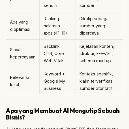
sendiri
sumber
Ranking
Dikutip sebagai
Apa yang
halaman
sumber yang
dioptimasi
(posisi 1–10)
dipercaya
Backlink,
Kejelasan konten,
Sinyal
CTR, Core
struktur, E-E-A-T,
kepercayaan
Web Vitals
schema markup
Keyword +
Konteks spesifik,
Relevansi
Google My
klaim terverifikasi,
lokal
Business
sumber otoritatif
Apa yang Membuat AI Mengutip Sebuah
Bisnis?