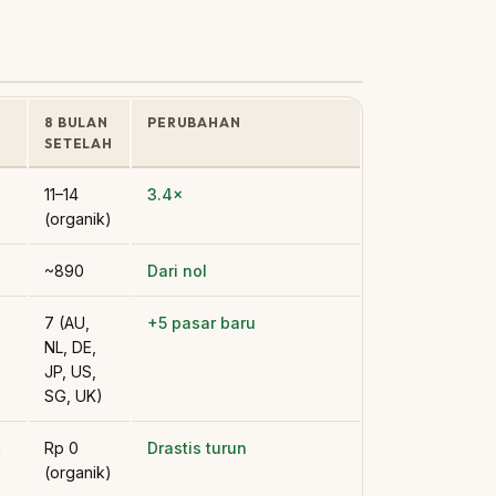
8 BULAN
PERUBAHAN
SETELAH
11–14
3.4×
(organik)
~890
Dari nol
7 (AU,
+5 pasar baru
NL, DE,
JP, US,
SG, UK)
n
Rp 0
Drastis turun
(organik)