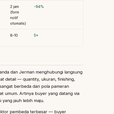
2 jam
-94%
(form
notif
otomatis)
8–10
5×
Belanda dan Jerman menghubungi langsung
t detail — quantity, ukuran, finishing,
i sangat berbeda dari pola pameran
at umum. Artinya buyer yang datang via
 yang jauh lebih maju.
 faktor pembeda terbesar — buyer