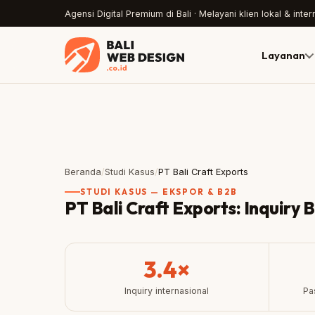
Agensi Digital Premium di Bali · Melayani klien lokal & inter
Layanan
Beranda
/
Studi Kasus
/
PT Bali Craft Exports
STUDI KASUS — EKSPOR & B2B
PT Bali Craft Exports: Inquiry 
3.4×
Inquiry internasional
Pa