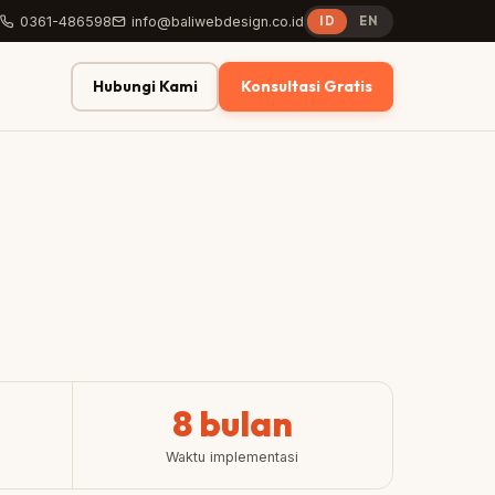
0361-486598
info@baliwebdesign.co.id
ID
EN
Hubungi Kami
Konsultasi Gratis
8 bulan
Waktu implementasi