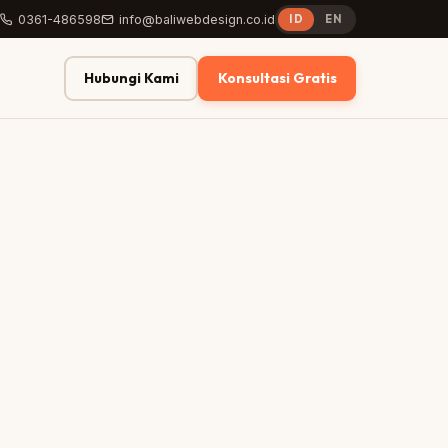
0361-486598
info@baliwebdesign.co.id
ID
EN
Hubungi Kami
Konsultasi Gratis