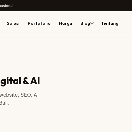
nasional
Solusi
Portofolio
Harga
Blog
Tentang
gital & AI
 website, SEO, AI
ali.