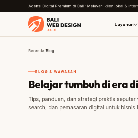
Agensi Digital Premium di Bali · Melayani klien lokal & inter
Layanan
Beranda
/
Blog
BLOG & WAWASAN
Belajar tumbuh di era di
Tips, panduan, dan strategi praktis seputar
search, dan pemasaran digital untuk bisnis B