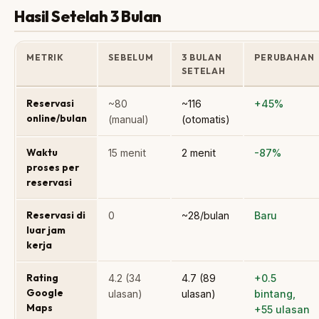
Hasil Setelah 3 Bulan
METRIK
SEBELUM
3 BULAN
PERUBAHAN
SETELAH
Reservasi
~80
~116
+45%
online/bulan
(manual)
(otomatis)
Waktu
15 menit
2 menit
-87%
proses per
reservasi
Reservasi di
0
~28/bulan
Baru
luar jam
kerja
Rating
4.2 (34
4.7 (89
+0.5
Google
ulasan)
ulasan)
bintang,
Maps
+55 ulasan