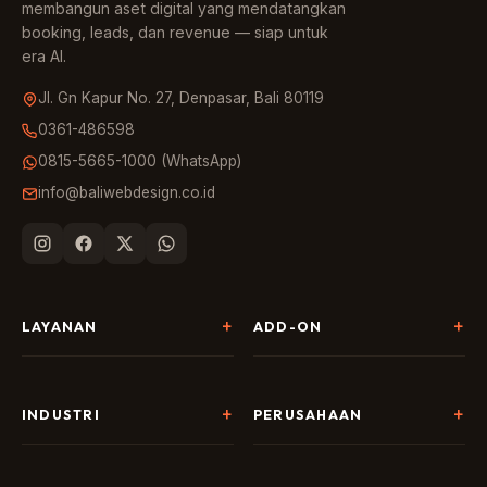
membangun aset digital yang mendatangkan
booking, leads, dan revenue — siap untuk
era AI.
Jl. Gn Kapur No. 27, Denpasar, Bali 80119
0361-486598
0815-5665-1000 (WhatsApp)
info@baliwebdesign.co.id
LAYANAN
ADD-ON
Pembuatan Website
Landing Page & CRO
SEO & AI Search
Chatbot & Live Chat
INDUSTRI
PERUSAHAAN
Digital Marketing
Social Media
Hospitality
Tentang Kami
AI & Automation
Google Business