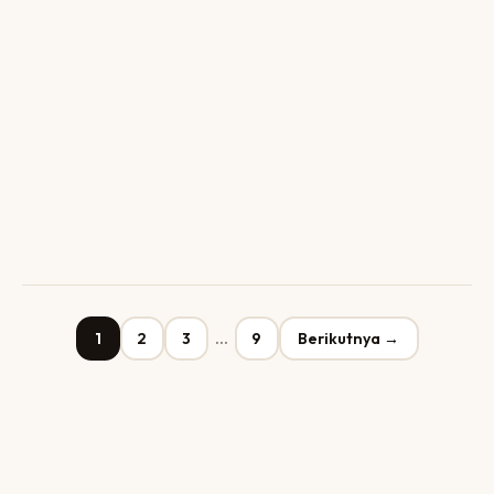
1
2
3
…
9
Berikutnya →