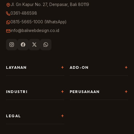
Jl. Gn Kapur No. 27, Denpasar, Bali 80119
0361-486598
0815-5665-1000 (WhatsApp)
info@baliwebdesign.co.id
LAYANAN
ADD-ON
Pembuatan Website
Landing Page & CRO
SEO & AI Search
Chatbot & Live Chat
INDUSTRI
PERUSAHAAN
Digital Marketing
Social Media
Hospitality
Tentang Kami
AI & Automation
Google Business
Tour & Travel
Portofolio
LEGAL
Branding & Desain
Copywriting
F&B
Harga
Kebijakan Privasi
Semua Add-on