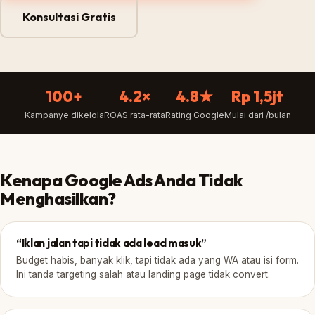
Konsultasi Gratis
100+
4.2×
4.8★
Rp 1,5jt
Kampanye dikelola
ROAS rata-rata
Rating Google
Mulai dari /bulan
Kenapa Google Ads Anda Tidak
Menghasilkan?
“Iklan jalan tapi tidak ada lead masuk”
Budget habis, banyak klik, tapi tidak ada yang WA atau isi form.
Ini tanda targeting salah atau landing page tidak convert.